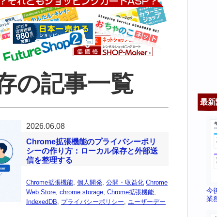
存の記事一覧
最新
2026.06.08
Chrome拡張機能のプライバシーポリ
シーの作り方：ローカル保存と外部送
信を整理する
Chrome拡張機能
,
個人開発
,
公開・収益化
Chrome
今
Web Store
,
chrome.storage
,
Chrome拡張機能
,
業
IndexedDB
,
プライバシーポリシー
,
ユーザーデー