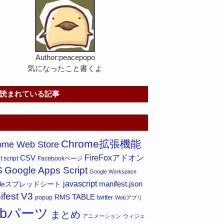
Author:peacepopo
気になったこと書くよ
読まれている記事
Chrome拡張機能
ome Web Store
FireFoxアドオン
CSV
 script
Facebookページ
S
Google Apps Script
Google Workspace
javascript
gleスプレッドシート
manifest.json
ifest V3
RMS
TABLE
popup
twitter
Webアプリ
ebパーツ
まとめ
アニメーション
ウィジェ