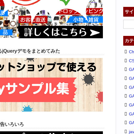
サイ
カテ
jQueryデモをまとめてみた
C
C
G
G
GA
G
G
G
G
告いろいろ
ja