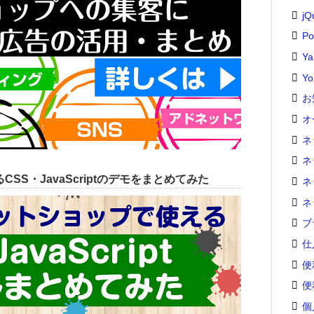
jQ
Po
Y
Yo
お
オ
ネ
ネ
SS・JavaScriptのデモをまとめてみた
ネ
ネ
ブ
仕
便
便
個