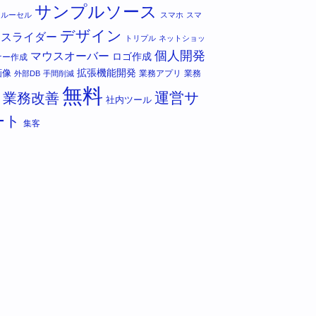
サンプルソース
カルーセル
スマホ
スマ
デザイン
スライダー
トリプル
ネットショッ
個人開発
マウスオーバー
ロゴ作成
ナー作成
拡張機能開発
画像
業務アプリ
業務
外部DB
手間削減
無料
運営サ
業務改善
社内ツール
ート
集客