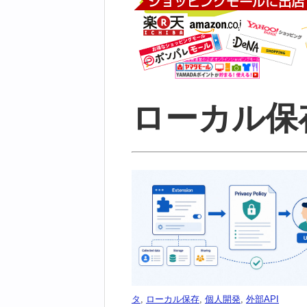
ローカル保
タ
,
ローカル保存
,
個人開発
,
外部API