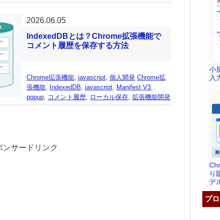
2026.06.05
IndexedDBとは？Chrome拡張機能で
コメント履歴を保存する方法
小
入
Chrome拡張機能
,
javascript
,
個人開発
Chrome拡
張機能
,
IndexedDB
,
javascript
,
Manifest V3
,
popup
,
コメント履歴
,
ローカル保存
,
拡張機能開発
ポンサードリンク
C
り
デ
プロ